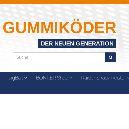
GUMMIKÖDER
DER NEUEN GENERATION
JigBait
BONKER Shad
Raider Shad/Twister