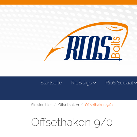
Startseite
RioS Jigs
RioS Seeaal
Sie sind hier:
Offsethaken
Offsethaken 9/0
Offsethaken 9/0