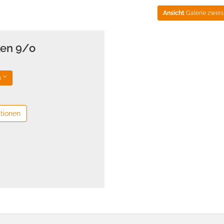
Ansicht
Galerie zweis
ken 9/o
n
tionen