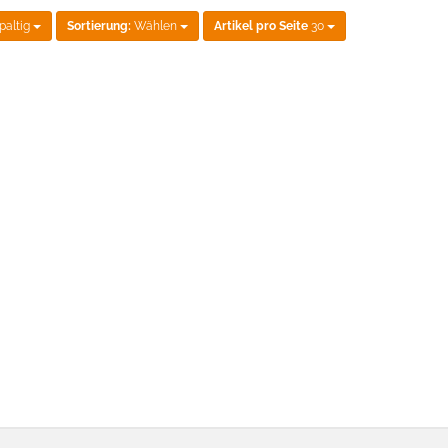
paltig
Sortierung:
Wählen
Artikel pro Seite
30